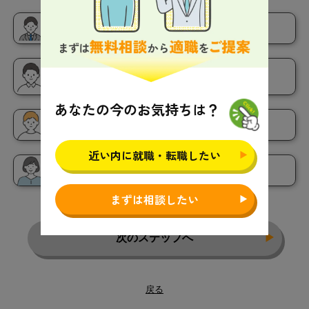
正社員
契約社員
パート
派遣社員
アルバイト
あなたの今のお気持ちは？
無職
学生
近い内に就職・転職したい
離職中
まずは相談したい
次のステップへ
戻る