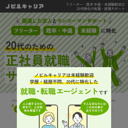
フリーター・既卒 中退・未経験歓迎◎
20代特化の転職・就職サポート
STEP1
STEP2
STEP3
STEP4
STEP5
STEP6
今の状況を教えてください