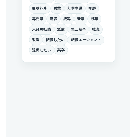
取材記事
営業
大学中退
学歴
専門卒
建設
接客
新卒
既卒
未経験転職
派遣
第二新卒
職業
製造
転職したい
転職エージェント
退職したい
高卒