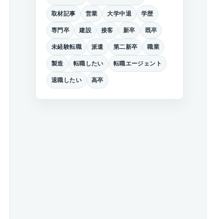
取材記事
営業
大学中退
学歴
専門卒
建設
接客
新卒
既卒
未経験転職
派遣
第二新卒
職業
製造
転職したい
転職エージェント
退職したい
高卒