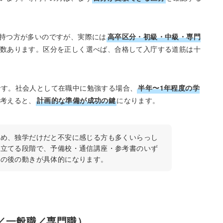
持つ方が多いのですが、実際には
高卒区分・初級・中級・専門
数あります。区分を正しく選べば、合格して入庁する道筋は十
です。社会人として在職中に勉強する場合、
半年〜1年程度の学
考えると、
計画的な準備が成功の鍵
になります。
ため、独学だけだと不安に感じる方も多くいらっし
を立てる段階で、予備校・通信講座・参考書のいず
その後の動きが具体的になります。
／一般職／専門職）