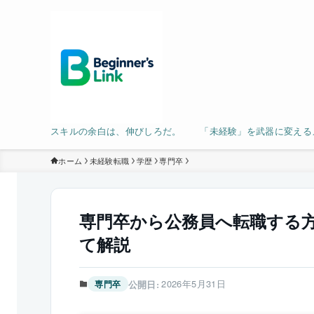
スキルの余白は、伸びしろだ。 「未経験」を武器に変える
ホーム
未経験転職
学歴
専門卒
専門卒から公務員へ転職する
て解説
2026年5月31日
専門卒