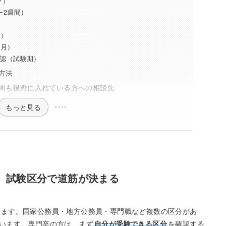
〜2週間）
）
月）
か月）
確認（試験期）
方法
間も視野に入れている方への相談先
もっと見る
。試験区分で道筋が決まる
ります。国家公務員・地方公務員・専門職など複数の区分があ
います。専門卒の方は、まず
自分が受験できる区分
を確認する