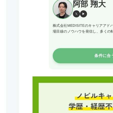
阿部 翔大
𝕏
▶
株式会社MEDISITEのキャリア
場目線のノウハウを発信し、多くの
条件に合