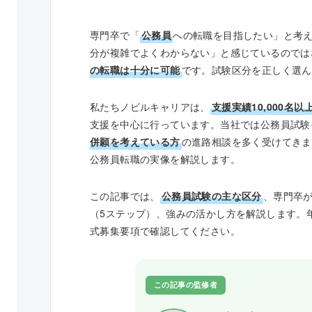
専門卒で「
公務員
への転職を目指したい」と考
分が複雑でよくわからない」と感じているのでは
の転職は十分に可能
です。試験区分を正しく選ん
私たちノビルキャリアは、
支援実績10,000名以
支援を中心に行っています。当社では公務員試験
併願を考えている方
の進路相談を多く受けてきま
公務員転職の実像を解説します。
この記事では、
公務員試験の主な区分
、専門卒
（5ステップ）、強みの活かし方を解説します。
式募集要項で確認してください。
この記事の監修者