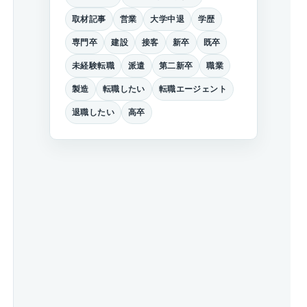
取材記事
営業
大学中退
学歴
専門卒
建設
接客
新卒
既卒
未経験転職
派遣
第二新卒
職業
製造
転職したい
転職エージェント
退職したい
高卒