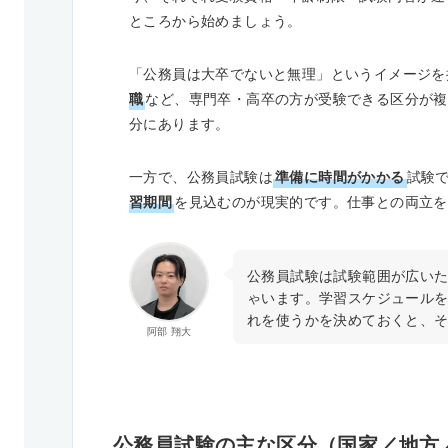
ところから始めましょう。
「公務員は大卒でないと無理」というイメージを
職
など、専門卒・高卒の方が受験できる区分が複
分にあります。
一方で、公務員試験は
準備に時間がかかる
試験
習期間
を見込むのが現実的です。仕事との両立を
公務員試験は試験範囲が広い
ゃいます。学習スケジュール
れを使うかを決めておくと、
阿部 翔大
公務員試験の主な区分（国家／地方