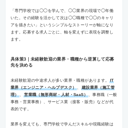
「専門学校では◯◯を学んで、◯◯業界の現場で◯年働
いた。その経験を活かして次は◯◯職種で◯◯のキャリ
アを描きたい」というシンプルなストーリーが軸になり
ます。応募する求人ごとに、軸を変えずに表現を調整し
ます。
具体策3｜未経験歓迎の業界・職種から逆算して応募
先を決める
未経験歓迎の中途求人が多い業界・職種があります。
IT
業界（エンジニア・ヘルプデスク）
、
建設業界（施工管
理）
、
営業職（無形商材・人材・SaaS）
、事務職（一般
事務・営業事務）、サービス業（接客・販売）などが代
表的です。
業界を変えても、専門学校で学んだスキルや現職経験は