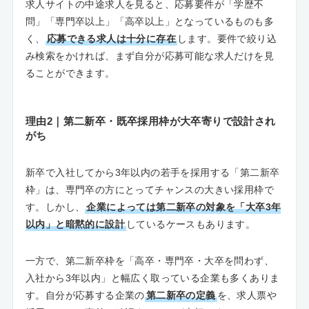
求人サイトの中途求人を見ると、応募要件が「学歴不
問」「専門卒以上」「高卒以上」となっているものも多
く、
応募できる求人は十分に存在
します。要件で絞り込
み検索をかければ、まず自分が応募可能な求人だけを見
ることができます。
理由2｜第二新卒・既卒採用枠が大卒寄りで設計され
がち
新卒で入社してから3年以内の若手を採用する「第二新卒
枠」は、専門卒の方にとってチャンスの大きい採用枠で
す。しかし、
企業によっては第二新卒の対象を「大卒3年
以内」と暗黙的に設計
しているケースもあります。
一方で、第二新卒枠を「高卒・専門卒・大卒を問わず、
入社から3年以内」と幅広く取っている企業も多くありま
す。自分が応募する企業の
第二新卒の定義
を、求人票や