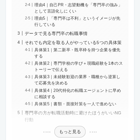
理由4｜自己PR・志望動機を「専門卒の強み」
として言語化しにくい
理由5｜「専門卒は不利」というイメージが先
行している
データで見る専門卒の転職事情
それでも内定を取る人がやっている5つの具体策
具体策1｜第二新卒・既卒枠を持つ企業を優先
する
具体策2｜専門学校の学び＋現職経験を1本のス
トーリーで伝える
具体策3｜未経験歓迎の業界・職種から逆算し
て応募先を決める
具体策4｜20代特化の転職エージェントに早め
に相談する
具体策5｜書類・面接対策を一人で進めない
専門卒の方が転職活動時に避けたほうがいいNG
行動
もっと見る