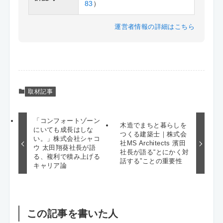
83
）
運営者情報の詳細はこちら
取材記事
「コンフォートゾーン
木造でまちと暮らしを
にいても成長はしな
つくる建築士｜株式会
い。」株式会社シャコ
社MS Architects 濱田
ウ 太田翔葵社長が語
社長が語る“とにかく対
る、複利で積み上げる
話する”ことの重要性
キャリア論
この記事を書いた人