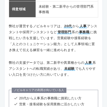
未経験・第二新卒からの管理部門系
得意領域
事務職
弊社が運営するノビルキャリアは、
20代
から
人事
アシス
タントや採用アシスタントなど
管理部門
系の
事務職
に挑
戦したい方を支援しています。営業経験や接客経験を
「人とのコミュニケーション能力」として人事領域に置
き換えて伝える練習を一緒に進められます。
弊社の支援データでは、第二新卒や異業種からの
人事
系
アシスタントへの転職実績があり、
未経験
でも入りやす
い入口を見つけたい方に向いています。
ノビルキャリアの利用が向いている人
20代から人事系の事務職に挑戦したい方
営業・接客経験を採用業務に活かしたい方