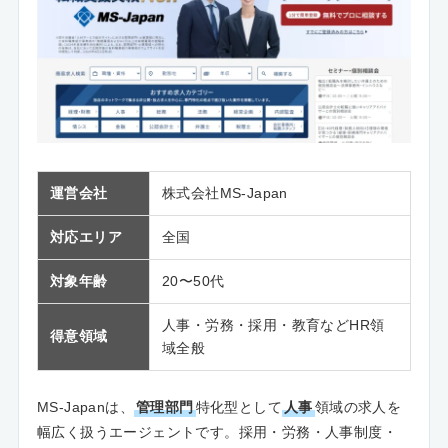
運営会社
株式会社MS-Japan
対応エリア
全国
対象年齢
20〜50代
人事・労務・採用・教育などHR領
得意領域
域全般
MS-Japanは、
管理部門
特化型として
人事
領域の求人を
幅広く扱うエージェントです。採用・労務・人事制度・