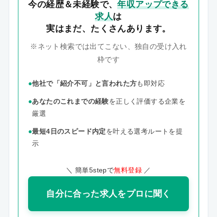
今の経歴＆未経験で、
年収アップできる
求人
は
実はまだ、たくさんあります。
※ネット検索では出てこない、独自の受け入れ
枠です
●
他社で「紹介不可」と言われた方
も即対応
●
あなたのこれまでの経験
を正しく評価する企業を
厳選
●
最短4日のスピード内定
を叶える選考ルートを提
示
＼ 簡単5stepで
無料登録
／
自分に合った求人をプロに聞く