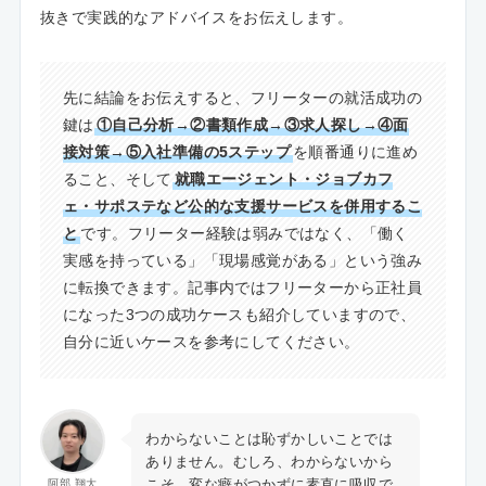
抜きで実践的なアドバイスをお伝えします。
先に結論をお伝えすると、フリーターの就活成功の
鍵は
①自己分析→②書類作成→③求人探し→④面
接対策→⑤入社準備の5ステップ
を順番通りに進め
ること、そして
就職エージェント・ジョブカフ
ェ・サポステなど公的な支援サービスを併用するこ
と
です。フリーター経験は弱みではなく、「働く
実感を持っている」「現場感覚がある」という強み
に転換できます。記事内ではフリーターから正社員
になった3つの成功ケースも紹介していますので、
自分に近いケースを参考にしてください。
わからないことは恥ずかしいことでは
ありません。むしろ、わからないから
こそ、変な癖がつかずに素直に吸収で
阿部 翔大