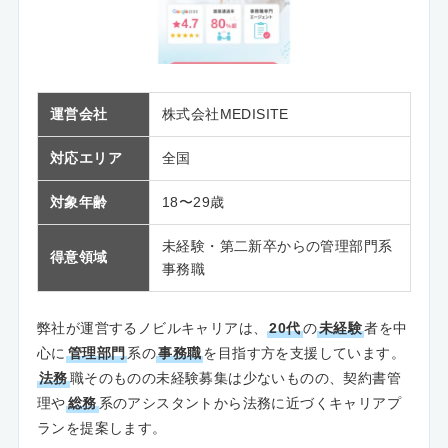
運営会社
株式会社MEDISITE
対応エリア
全国
対象年齢
18〜29歳
未経験・第二新卒からの管理部門系
得意領域
事務職
弊社が運営するノビルキャリアは、
20代
の
未経験
者を中
心に
管理部門
系の
事務職
を目指す方を支援しています。
法務
職そのものの未経験募集は少ないものの、契約書管
理や
総務
系のアシスタントから法務に近づくキャリアプ
ランを提案します。