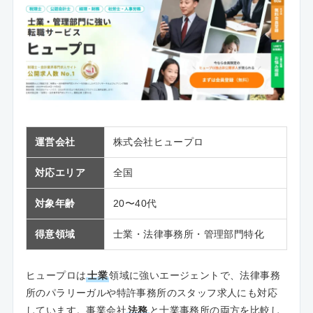
運営会社
株式会社ヒュープロ
対応エリア
全国
対象年齢
20〜40代
得意領域
士業・法律事務所・管理部門特化
ヒュープロは
士業
領域に強いエージェントで、法律事務
所のパラリーガルや特許事務所のスタッフ求人にも対応
しています。事業会社
法務
と士業事務所の両方を比較し