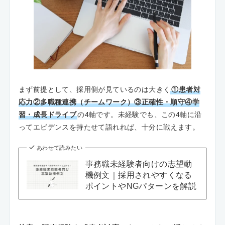
まず前提として、採用側が見ているのは大きく
①患者対
応力②多職種連携（チームワーク）③正確性・順守④学
習・成長ドライブ
の4軸です。未経験でも、この4軸に沿
ってエビデンスを持たせて語れれば、十分に戦えます。
あわせて読みたい
事務職未経験者向けの志望動
機例文｜採用されやすくなる
ポイントやNGパターンを解説