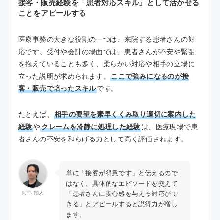
接客・販売経験を「患者対応スキル」として活かせる
ことをアピールする
医療事務の大きな役割の一つは、来院する患者さんの対
応です。受付や会計の場面では、患者さんが不安や緊張
を抱えていることも多く、柔らかい対応や相手の立場に
立った説明が求められます。
ここで強みになるのが接
客・販売で培ったスキル
です。
たとえば、
相手の要望を素早くくみ取り適切に案内した
経験
や
クレームを冷静に処理した経験
は、医療現場で患
者さんの不安を和らげる力として高く評価されます。
単に「接客が得意です」と伝えるので
はなく、具体的なエピソードを交えて
「患者さんに安心感を与える対応がで
阿部 翔大
きる」とアピールすると説得力が増し
ます。