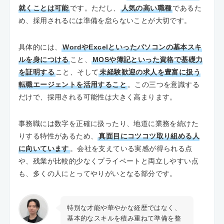
就くことは可能
です。ただし、
人気の高い職種
であるた
め、採用されるには準備を怠らないことが大切です。
具体的には、
WordやExcelといったパソコンの基本スキ
ルを身につける
こと、
MOSや簿記といった資格で基礎力
を証明する
こと、そして
未経験歓迎の求人を豊富に扱う
転職エージェントを活用すること
。この三つを意識する
だけで、採用される可能性は大きく高まります。
事務職には数字を正確に扱ったり、地道に業務を続けた
りする特性があるため、
真面目にコツコツ取り組める人
に向いています
。会社を支えている実感が得られる点
や、残業が比較的少なくプライベートと両立しやすい点
も、多くの人にとってやりがいとなる部分です。
特別な才能や華やかな経歴ではなく、
基本的なスキルを積み重ねて準備を整