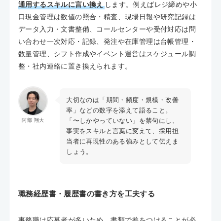
通用するスキルに言い換え
します。例えばレジ締めや小
口現金管理は数値の照合・精査、現場日報や研究記録は
データ入力・文書整備、コールセンターや受付対応は問
い合わせ一次対応・記録、発注や在庫管理は台帳管理・
数量管理、シフト作成やイベント運営はスケジュール調
整・社内連絡に置き換えられます。
大切なのは「期間・頻度・規模・改善
率」などの数字を添えて語ること。
「〜しかやっていない」を禁句にし、
阿部 翔大
事実をスキルと言葉に変えて、採用担
当者に再現性のある強みとして伝えま
しょう。
職務経歴書・履歴書の書き方を工夫する
事務職は応募者が多いため、書類で差をつけることが必