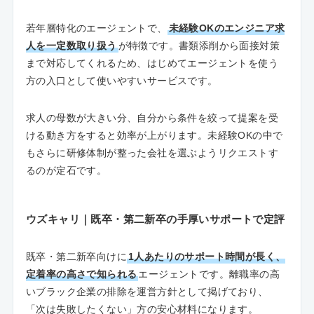
若年層特化のエージェントで、
未経験OKのエンジニア求
人を一定数取り扱う
が特徴です。書類添削から面接対策
まで対応してくれるため、はじめてエージェントを使う
方の入口として使いやすいサービスです。
求人の母数が大きい分、自分から条件を絞って提案を受
ける動き方をすると効率が上がります。未経験OKの中で
もさらに研修体制が整った会社を選ぶようリクエストす
るのが定石です。
ウズキャリ｜既卒・第二新卒の手厚いサポートで定評
既卒・第二新卒向けに
1人あたりのサポート時間が長く、
定着率の高さで知られる
エージェントです。離職率の高
いブラック企業の排除を運営方針として掲げており、
「次は失敗したくない」方の安心材料になります。