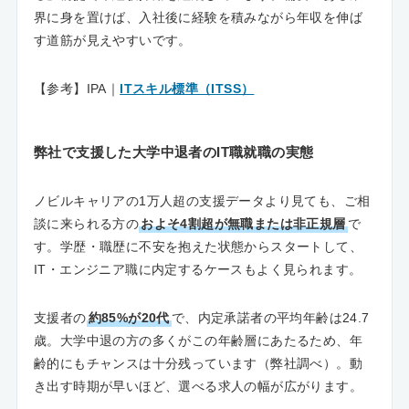
界に身を置けば、入社後に経験を積みながら年収を伸ば
す道筋が見えやすいです。
【参考】IPA｜
ITスキル標準（ITSS）
弊社で支援した大学中退者のIT職就職の実態
ノビルキャリアの1万人超の支援データより見ても、ご相
談に来られる方の
およそ4割超が無職または非正規層
で
す。学歴・職歴に不安を抱えた状態からスタートして、
IT・エンジニア職に内定するケースもよく見られます。
支援者の
約85%が20代
で、内定承諾者の平均年齢は24.7
歳。大学中退の方の多くがこの年齢層にあたるため、年
齢的にもチャンスは十分残っています（弊社調べ）。動
き出す時期が早いほど、選べる求人の幅が広がります。