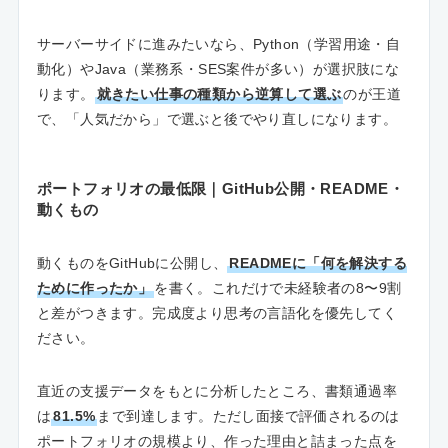
サーバーサイドに進みたいなら、Python（学習用途・自
動化）やJava（業務系・SES案件が多い）が選択肢にな
ります。
就きたい仕事の種類から逆算して選ぶ
のが王道
で、「人気だから」で選ぶと後でやり直しになります。
ポートフォリオの最低限｜GitHub公開・README・
動くもの
動くものをGitHubに公開し、
READMEに「何を解決する
ために作ったか」
を書く。これだけで未経験者の8〜9割
と差がつきます。完成度より思考の言語化を優先してく
ださい。
直近の支援データをもとに分析したところ、書類通過率
は
81.5%
まで到達します。ただし面接で評価されるのは
ポートフォリオの規模より、作った理由と詰まった点を