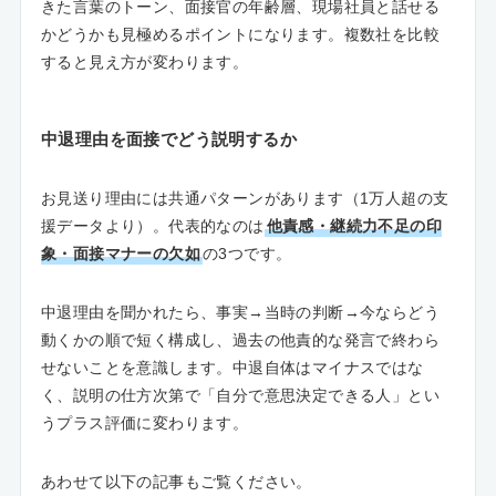
きた言葉のトーン、面接官の年齢層、現場社員と話せる
かどうかも見極めるポイントになります。複数社を比較
すると見え方が変わります。
中退理由を面接でどう説明するか
お見送り理由には共通パターンがあります（1万人超の支
援データより）。代表的なのは
他責感・継続力不足の印
象・面接マナーの欠如
の3つです。
中退理由を聞かれたら、事実→当時の判断→今ならどう
動くかの順で短く構成し、過去の他責的な発言で終わら
せないことを意識します。中退自体はマイナスではな
く、説明の仕方次第で「自分で意思決定できる人」とい
うプラス評価に変わります。
あわせて以下の記事もご覧ください。