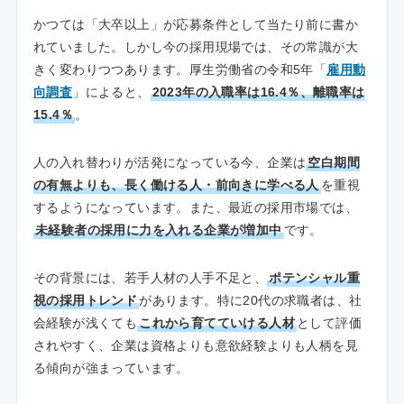
かつては「大卒以上」が応募条件として当たり前に書か
れていました。しかし今の採用現場では、その常識が大
きく変わりつつあります。厚生労働省の令和5年「
雇用動
向調査
」によると、
2023年の入職率は16.4％、離職率は
15.4％
。
人の入れ替わりが活発になっている今、企業は
空白期間
の有無よりも、長く働ける人・前向きに学べる人
を重視
するようになっています。また、最近の採用市場では、
未経験者の採用に力を入れる企業が増加中
です。
その背景には、若手人材の人手不足と、
ポテンシャル重
視の採用トレンド
があります。特に20代の求職者は、社
会経験が浅くても
これから育てていける人材
として評価
されやすく、企業は資格よりも意欲経験よりも人柄を見
る傾向が強まっています。