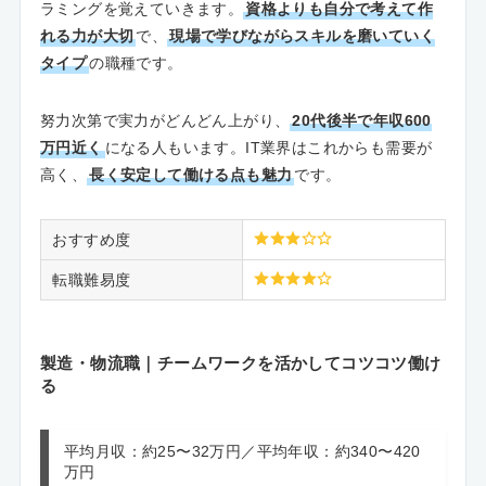
ラミングを覚えていきます。
資格よりも自分で考えて作
れる力が大切
で、
現場で学びながらスキルを磨いていく
タイプ
の職種です。
努力次第で実力がどんどん上がり、
20代後半で年収600
万円近く
になる人もいます。IT業界はこれからも需要が
高く、
長く安定して働ける点も魅力
です。
おすすめ度
転職難易度
製造・物流職｜チームワークを活かしてコツコツ働け
る
平均月収：約25〜32万円／平均年収：約340〜420
万円