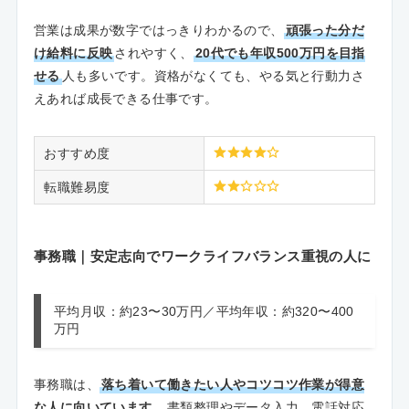
営業は成果が数字ではっきりわかるので、
頑張った分だ
け給料に反映
されやすく、
20代でも年収500万円を目指
せる
人も多いです。資格がなくても、やる気と行動力さ
えあれば成長できる仕事です。
おすすめ度
転職難易度
事務職｜安定志向でワークライフバランス重視の人に
平均月収：約23〜30万円／平均年収：約320〜400
万円
事務職は、
落ち着いて働きたい人やコツコツ作業が得意
な人に向いています
。書類整理やデータ入力、電話対応