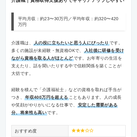
介護職｜資格取得支援ありでキャリアアップしやすい
平均月収：約23〜30万円／平均年収：約320〜420
万円
介護職は、
人の役に立ちたいと思う人にぴったり
です。
多くの施設が未経験・無資格OKで、
入社後に研修を受け
ながら資格を取る人がほとんど
です。お年寄りの生活を
支えたり、話を聞いたりする中で信頼関係を築くことが
大切です。
経験を積んで「介護福祉士」などの資格を取れば手当が
つき、
年収400万円を超える
こともあります。人の成長
や笑顔がやりがいになる仕事で、
安定した需要がある
分、将来性も高い
です。
おすすめ度