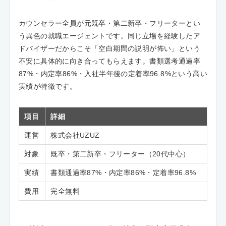
カウンセラー全員が元既卒・第二新卒・フリーターとい
う異色の就職エージェントです。同じ立場を経験したア
ドバイザーだからこそ「空白期間の説明が怖い」という
不安に具体的に向き合ってもらえます。書類選考通過率
87%・内定率86%・入社半年後の定着率96.8%という高い
実績が特徴です。
項目
詳細
運営
株式会社UZUZ
対象
既卒・第二新卒・フリーター（20代中心）
実績
書類通過率87%・内定率86%・定着率96.8%
費用
完全無料