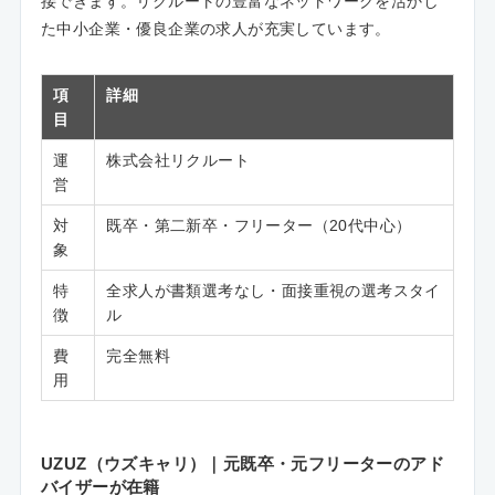
接できます。リクルートの豊富なネットワークを活かし
た中小企業・優良企業の求人が充実しています。
項
詳細
目
運
株式会社リクルート
営
対
既卒・第二新卒・フリーター（20代中心）
象
特
全求人が書類選考なし・面接重視の選考スタイ
徴
ル
費
完全無料
用
UZUZ（ウズキャリ）｜元既卒・元フリーターのアド
バイザーが在籍