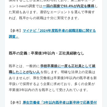
採用することが企業に求められており、第二新卒エージ
ェントneoの調査では
一回の面接で93.4%が内定を獲得
し
た実績もあります。適切なエージェントを選んで準備す
れば、既卒からの就職は十分に実現できます。
【参考】
マイナビ「2024年度既卒者の就職活動に関する
調査」
既卒の定義：卒業後3年以内・正社員経験なし
既卒とは、一般的に
学校卒業後に一度も正社員として就
職したことがない人
を指します。明確な法律上の定義は
ありませんが、厚生労働省は卒業後3年以内の既卒者を新
卒扱いで採用するよう企業に求めており、多くの企業が
卒業後3年以内の方を既卒として受け入れています。
【参考】
厚生労働省「3年以内既卒者は新卒枠で応募受付