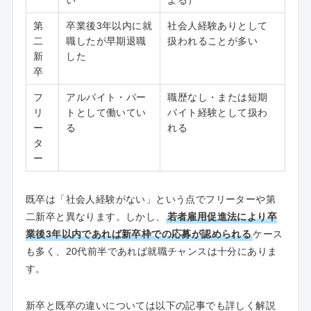
い
よる）
第
卒業後3年以内に就
社会人経験ありとして
二
職したが早期退職
扱われることが多い
新
した
卒
フ
アルバイト・パー
職歴なし・または短期
リ
トとして働いてい
バイト経験として扱わ
ー
る
れる
タ
ー
既卒は「社会人経験がない」という点でフリーターや第
二新卒と異なります。しかし、
若者雇用促進法により卒
業後3年以内であれば新卒枠での応募が認められる
ケース
も多く、20代前半であれば就職チャンスは十分にありま
す。
新卒と既卒の違いについては以下の記事でも詳しく解説