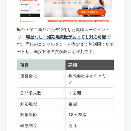
既卒・第二新卒に完全特化した就職エージェント
で、
職歴なし・短期離職歴があっても対応可能
で
す。専任のコンサルタントが内定まで無制限でサポ
ートし、面接対策の質が高いと評判です。
項目
詳細
運営会社
株式会社ネオキャリ
ア
公開求人数
非公開
対応地域
全国
対象年齢
18〜28歳
研修制度
あり